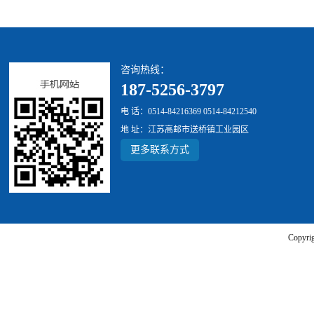
咨询热线：
187-5256-3797
电 话：0514-84216369 0514-84212540
地 址：江苏高邮市送桥镇工业园区
更多联系方式
Copy