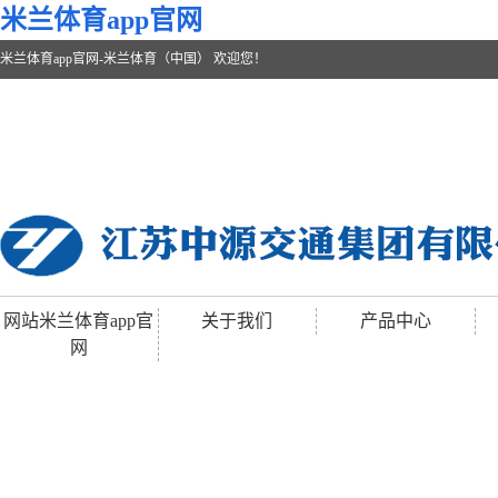
米兰体育app官网
米兰体育app官网-米兰体育（中国） 欢迎您！
网站米兰体育app官
关于我们
产品中心
网