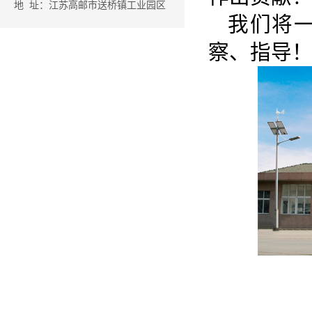
地 址：江苏高邮市送桥镇工业园区
我们将
察、指导