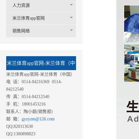
人力资源
米兰体育app官网
销售网络
米兰体育app官网-米兰体育（中
米兰体育app官网-米兰体育（中国）
国）
电 话：0514-84216369 0514-
84212540
传 真：0514-84212540
手 机：18001453216
联系人：陶小姐(销售部)
邮 箱：
gyzyzm@126.com
QQ:820113638
QQ:1300898823