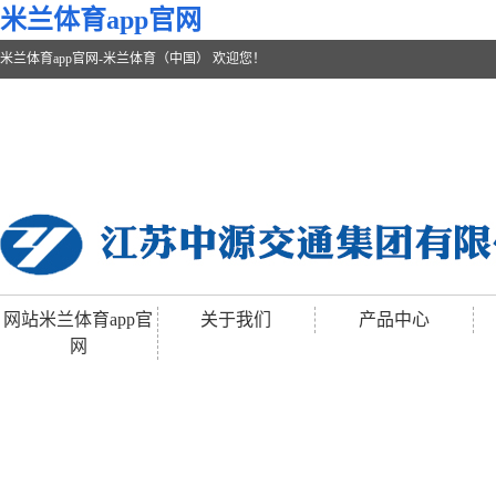
米兰体育app官网
米兰体育app官网-米兰体育（中国） 欢迎您！
网站米兰体育app官
关于我们
产品中心
网