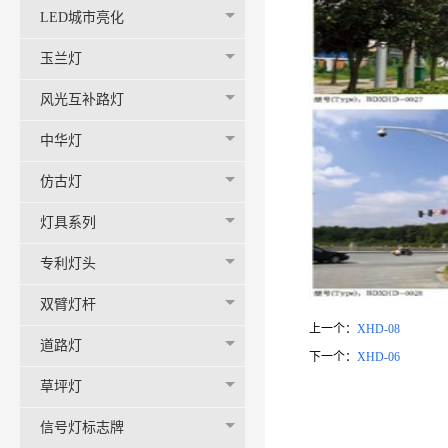
LED城市亮化
玉兰灯
风光互补路灯
中华灯
仿古灯
灯具系列
专利灯头
双臂灯杆
上一个：
XHD-08
道路灯
下一个：
XHD-06
草坪灯
信号灯标志牌