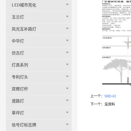
LED城市亮化
玉兰灯
风光互补路灯
中华灯
仿古灯
灯具系列
专利灯头
双臂灯杆
上一个：
SBD-02
道路灯
下一个：
没资料
草坪灯
信号灯标志牌