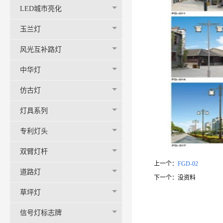
LED城市亮化
玉兰灯
风光互补路灯
中华灯
仿古灯
灯具系列
专利灯头
双臂灯杆
上一个：
FGD-02
道路灯
下一个：
没资料
草坪灯
信号灯标志牌