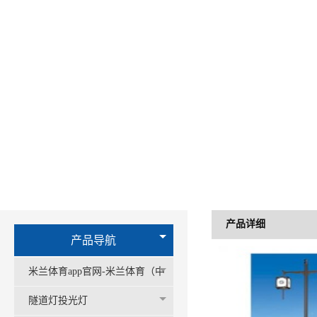
产品详细
产品导航
米兰体育app官网-米兰体育（中
国）
隧道灯投光灯