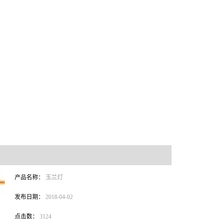
产品名称：
玉兰灯
发布日期：
2018-04-02
点击数：
3124