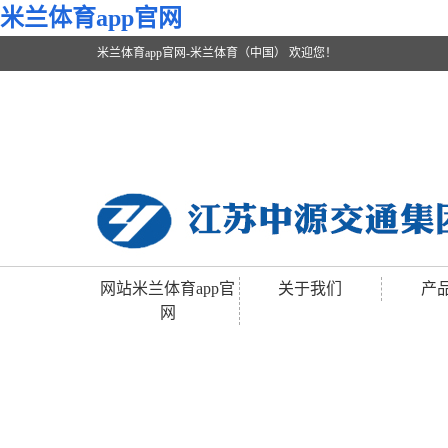
米兰体育app官网
米兰体育app官网-米兰体育（中国） 欢迎您！
网站米兰体育app官
关于我们
产
网