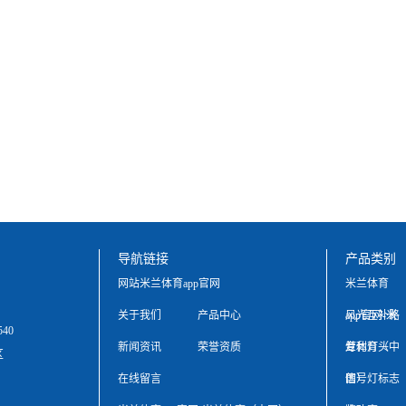
导航链接
产品类别
网站米兰体育app官网
米兰体育
关于我们
产品中心
app官网-米
风光互补路
540
新闻资讯
荣誉资质
兰体育（中
灯
专利灯头
区
在线留言
国）
信号灯标志