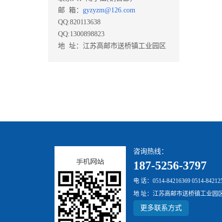
邮 箱：
gyzyzm@126.com
QQ:820113638
QQ:1300898823
地 址：江苏高邮市送桥镇工业园区
咨询热线：
187-5256-3797
电 话：0514-84216369 0514-84212
地 址：江苏高邮市送桥镇工业园
更多联系方式