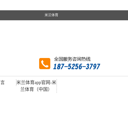
米兰体育
app官网-
米兰体育
（中国）
|
网站地图
|
收藏本站
留言
米兰体育app官网-米
兰体育（中国）