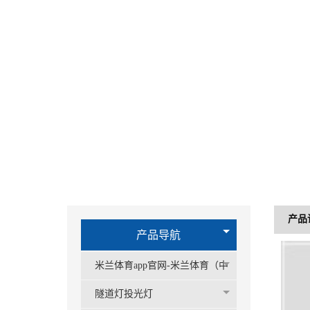
产品
产品导航
米兰体育app官网-米兰体育（中
国）
隧道灯投光灯