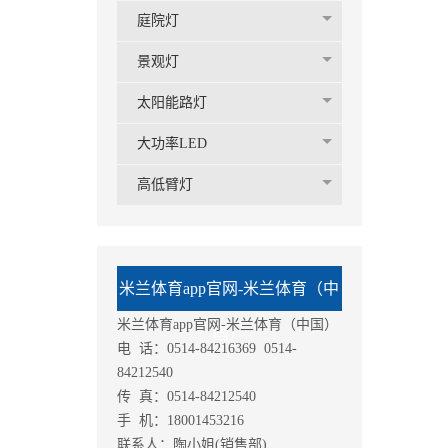
庭院灯
景观灯
太阳能路灯
大功率LED
高低臂灯
米兰体育app官网-米兰体育（中
米兰体育app官网-米兰体育（中国）
国）
电 话：0514-84216369 0514-
84212540
传 真：0514-84212540
手 机：18001453216
联系人：陶小姐(销售部)