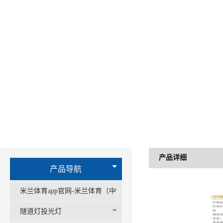
产品详细
产品导航
米兰体育app官网-米兰体育（中
国）
隧道灯投光灯