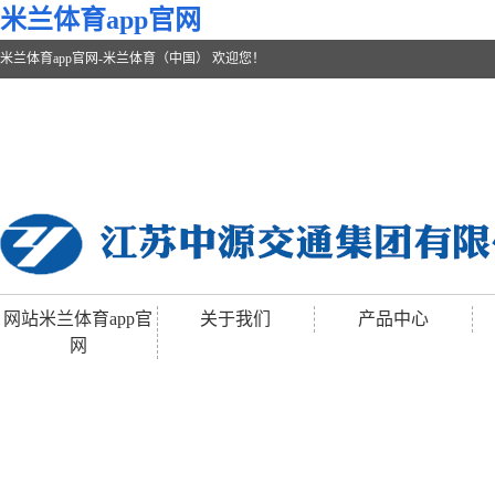
米兰体育app官网
米兰体育app官网-米兰体育（中国） 欢迎您！
网站米兰体育app官
关于我们
产品中心
网