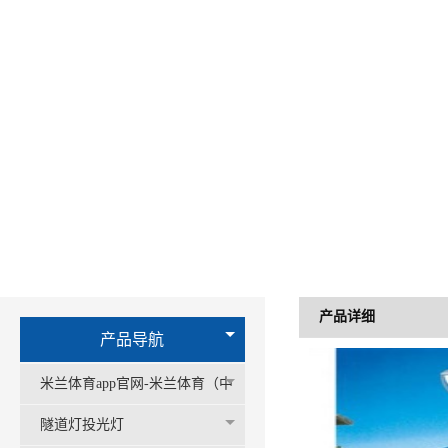
产品详细
产品导航
米兰体育app官网-米兰体育（中
国）
隧道灯投光灯