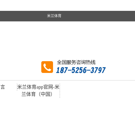
米兰体育
app官网-
米兰体育
（中国）
|
网站地图
|
收藏本站
留言
米兰体育app官网-米
兰体育（中国）