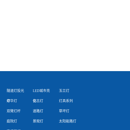
隧道灯投光
LED城市亮
玉兰灯
灯
中华灯
化
仿古灯
灯具系列
双臂灯杆
道路灯
草坪灯
庭院灯
景观灯
太阳能路灯