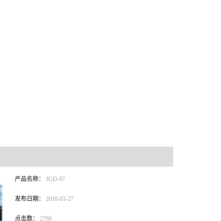
产品名称：
JGD-07
发布日期：
2018-03-27
点击数：
2766