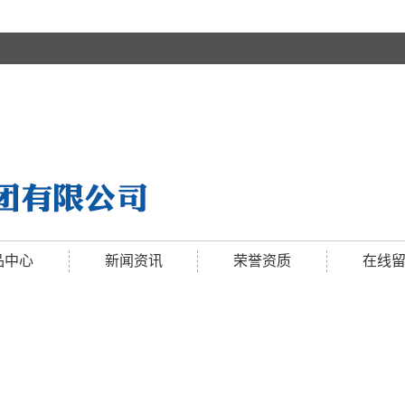
品中心
新闻资讯
荣誉资质
在线