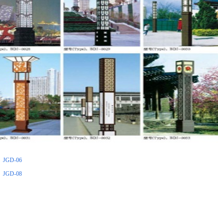
：
JGD-06
：
JGD-08