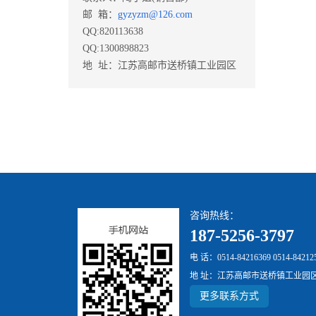
邮 箱：
gyzyzm@126.com
QQ:820113638
QQ:1300898823
地 址：江苏高邮市送桥镇工业园区
咨询热线：
187-5256-3797
电 话：0514-84216369 0514-84212
地 址：江苏高邮市送桥镇工业园
更多联系方式