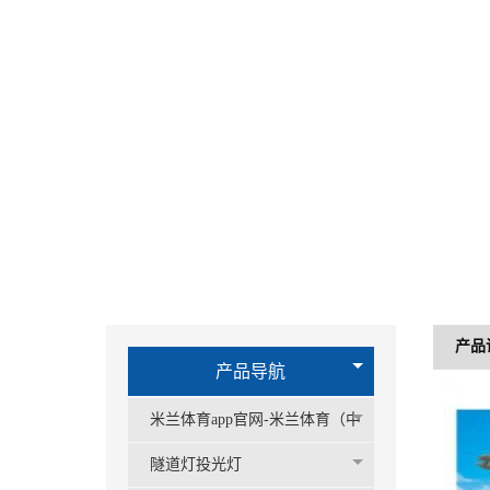
产品
产品导航
米兰体育app官网-米兰体育（中
国）
隧道灯投光灯