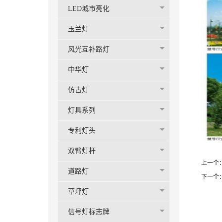
LED城市亮化
玉兰灯
风光互补路灯
中华灯
仿古灯
灯具系列
专利灯头
双臂灯杆
上一个
道路灯
下一个
草坪灯
信号灯标志牌