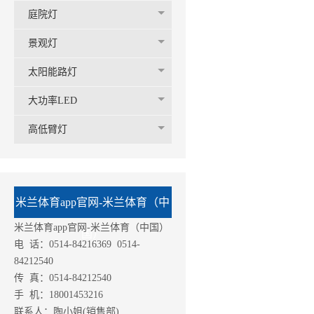
庭院灯
景观灯
太阳能路灯
大功率LED
高低臂灯
米兰体育app官网-米兰体育（中
米兰体育app官网-米兰体育（中国）
国）
电 话：0514-84216369 0514-
84212540
传 真：0514-84212540
手 机：18001453216
联系人：陶小姐(销售部)