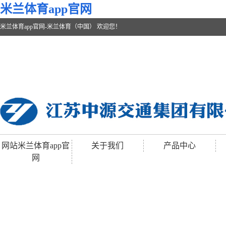
米兰体育app官网
米兰体育app官网-米兰体育（中国） 欢迎您！
网站米兰体育app官
关于我们
产品中心
网