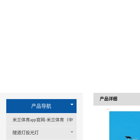
产品详细
产品导航
米兰体育app官网-米兰体育（中
国）
隧道灯投光灯