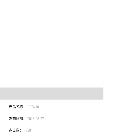
产品名称：
LED-10
发布日期：
2018-03-27
点击数：
4750