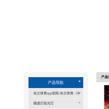
产品
产品导航
米兰体育app官网-米兰体育（中
国）
隧道灯投光灯