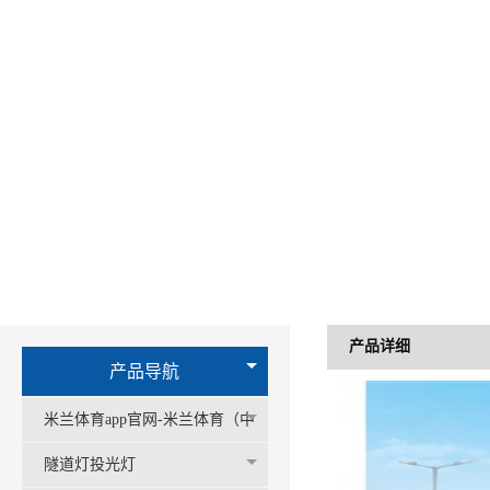
产品详细
产品导航
米兰体育app官网-米兰体育（中
国）
隧道灯投光灯