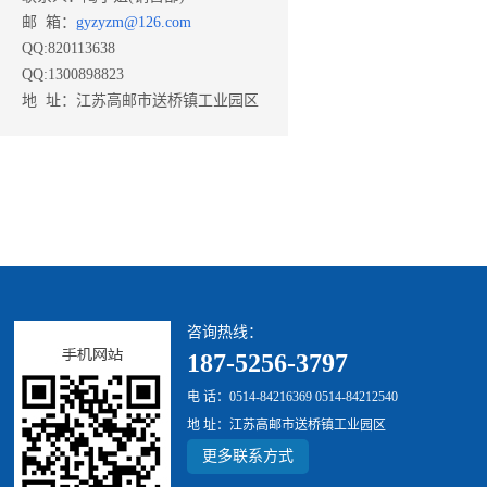
邮 箱：
gyzyzm@126.com
QQ:820113638
QQ:1300898823
地 址：江苏高邮市送桥镇工业园区
咨询热线：
187-5256-3797
电 话：0514-84216369 0514-84212540
地 址：江苏高邮市送桥镇工业园区
更多联系方式