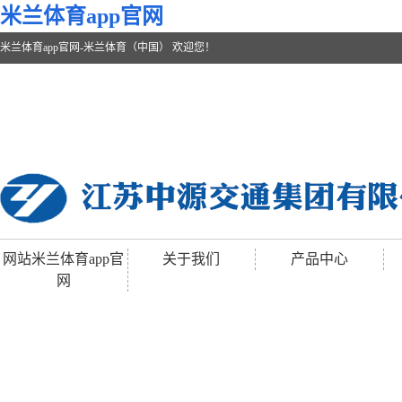
米兰体育app官网
米兰体育app官网-米兰体育（中国） 欢迎您！
网站米兰体育app官
关于我们
产品中心
网